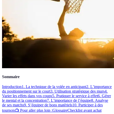
Sommaire
Introduction
1. La technique de la volée en anticipant
2. L’importance
du positionnement sur le court
3. Utilisation stratégique des murs
4.
Varier les effets dans vos coups
5. Pratiquer le service à effet
6. Gérer
le mental et la concentration
7. L’importance de l’équipe
8. Analyse
de ses matchs
9. S’équiper de bons matériels
10. Participer à des
tournois
📺 Pour aller plus loin :
Glossaire
Checklist avant achat