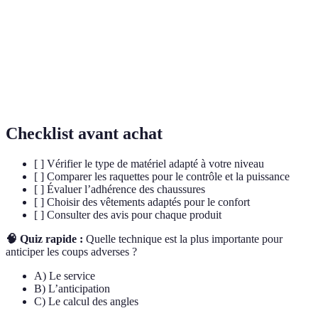
La rotation donnée à la balle qui modifie son
Effet
trajet lors du rebond.
La manière dont un joueur se place sur le court
Positionnement
pour optimiser ses coups.
Checklist avant achat
[ ] Vérifier le type de matériel adapté à votre niveau
[ ] Comparer les raquettes pour le contrôle et la puissance
[ ] Évaluer l’adhérence des chaussures
[ ] Choisir des vêtements adaptés pour le confort
[ ] Consulter des avis pour chaque produit
🧠 Quiz rapide :
Quelle technique est la plus importante pour
anticiper les coups adverses ?
A) Le service
B) L’anticipation
C) Le calcul des angles