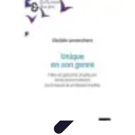
Le Monde du Padel
Entraînement
Stratégies et Techniques
Tendances
Techniques de
Jeu
Techniques et Entraînement
Le Monde du Padel