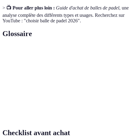
>
📺 Pour aller plus loin :
Guide d'achat de balles de padel
, une
analyse complète des différents types et usages. Recherchez sur
YouTube : "choisir balle de padel 2026".
Glossaire
Terme
Définition
Mesure de l'air contenu dans la balle, influençant son
Pression
rebond
Capacité de la balle à conserver ses caractéristiques
Durabilité
sur la durée
Hauteur à laquelle la balle remonte après avoir
Rebond
touché le sol
Checklist avant achat