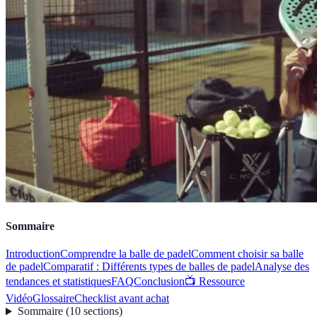
Sommaire
Introduction
Comprendre la balle de padel
Comment choisir sa balle
de padel
Comparatif : Différents types de balles de padel
Analyse des
tendances et statistiques
FAQ
Conclusion
📺 Ressource
Vidéo
Glossaire
Checklist avant achat
Sommaire
(
10
sections
)