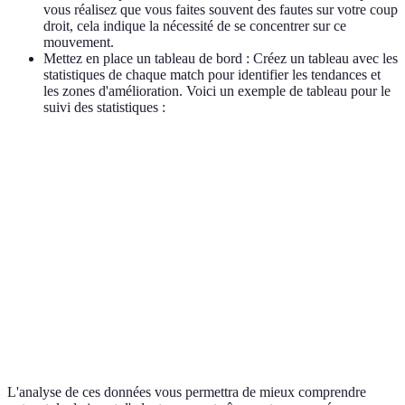
vous réalisez que vous faites souvent des fautes sur votre coup
droit, cela indique la nécessité de se concentrer sur ce
mouvement.
Mettez en place un tableau de bord : Créez un tableau avec les
statistiques de chaque match pour identifier les tendances et
les zones d'amélioration. Voici un exemple de tableau pour le
suivi des statistiques :
Match
Fautes Directes
Coups Gagnants
Pourcentage de 
Match
12
15
65%
1
Match
8
20
70%
2
Match
15
10
60%
3
L'analyse de ces données vous permettra de mieux comprendre