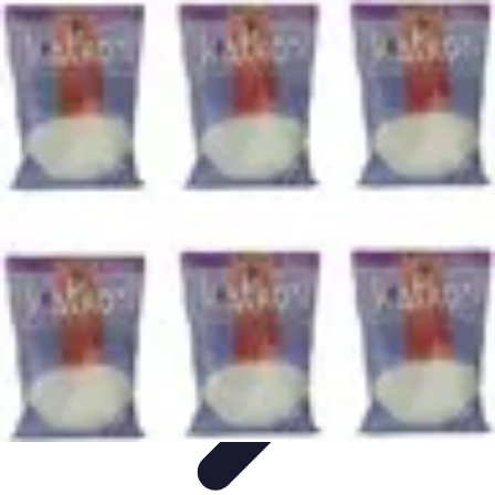
Le Monde du Padel
Entraînement
Stratégies et Techniques
Tendances
Techniques de
Jeu
Techniques et Entraînement
Le Monde du Padel