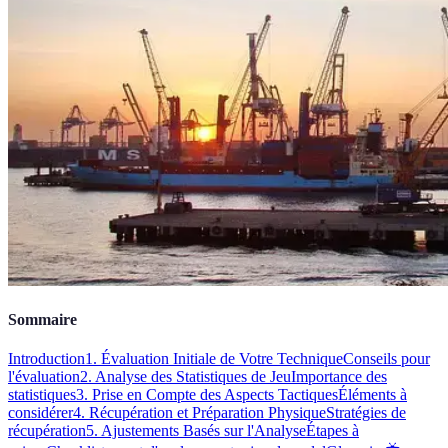
Sommaire
Introduction
1. Évaluation Initiale de Votre Technique
Conseils pour
l'évaluation
2. Analyse des Statistiques de Jeu
Importance des
statistiques
3. Prise en Compte des Aspects Tactiques
Éléments à
considérer
4. Récupération et Préparation Physique
Stratégies de
récupération
5. Ajustements Basés sur l'Analyse
Étapes à