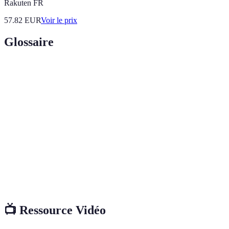
Rakuten FR
57.82
EUR
Voir le prix
Glossaire
Terme
Définition
Processus d'évaluation des performances et
Analyse de Jeu
techniques.
Stratégies utilisées pendant le match pour
Tactique
gagner.
Préparation
Entraînement physique pour améliorer la
Physique
performance.
📺 Ressource Vidéo