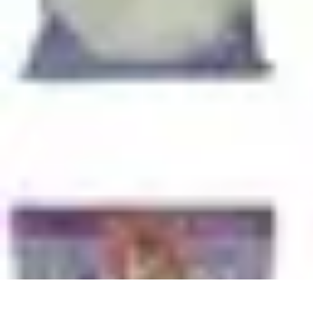
Le Monde du Padel
Entraînement
Stratégies et Techniques
Tendances
Techniques de Jeu
Tec
Le Monde du Padel