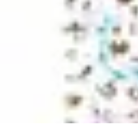
Le Monde du Padel
Entraînement
Stratégies et Techniques
Tendances
Techniques de Jeu
Tec
Le Monde du Padel