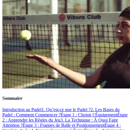
Sommaire
Introduction au Padel
1. Qu’est-ce que le Padel ?
2. Les Bases du
Padel : Comment Commencer ?
Étape 1 : Choisir l’Équipement
Étape
2 : Apprendre les Règles du Jeu
3. La Technique : À Quoi Faire
Attention ?
Étape 3 : Frappes de Balle et Positionnement
Étape 4 :