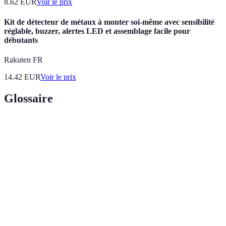
8.62
EUR
Voir le prix
Kit de détecteur de métaux à monter soi-même avec sensibilité
réglable, buzzer, alertes LED et assemblage facile pour
débutants
Rakuten FR
14.42
EUR
Voir le prix
Glossaire
Terme
Définition
Raquette
Outil utilisé pour frapper la balle, caractérisée par sa
de padel
forme et son matériau sans cordes.
Service
Premier coup du jeu, qui démarre l'échange.
Interaction entre les joueurs consistant à renvoyer la
Échange
balle d'un côté à l'autre du filet.