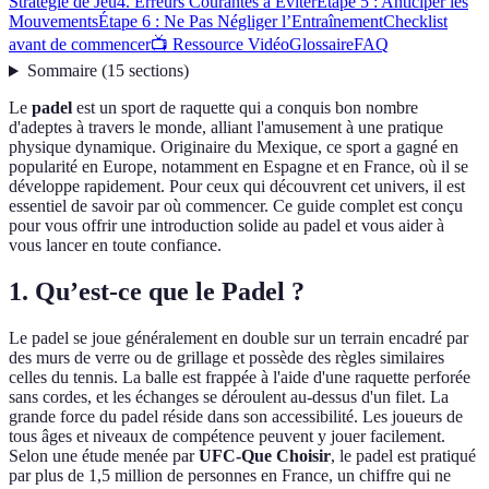
Stratégie de Jeu
4. Erreurs Courantes à Éviter
Étape 5 : Anticiper les
Mouvements
Étape 6 : Ne Pas Négliger l’Entraînement
Checklist
avant de commencer
📺 Ressource Vidéo
Glossaire
FAQ
Sommaire
(
15
sections
)
Le
padel
est un sport de raquette qui a conquis bon nombre
d'adeptes à travers le monde, alliant l'amusement à une pratique
physique dynamique. Originaire du Mexique, ce sport a gagné en
popularité en Europe, notamment en Espagne et en France, où il se
développe rapidement. Pour ceux qui découvrent cet univers, il est
essentiel de savoir par où commencer. Ce guide complet est conçu
pour vous offrir une introduction solide au padel et vous aider à
vous lancer en toute confiance.
1. Qu’est-ce que le Padel ?
Le padel se joue généralement en double sur un terrain encadré par
des murs de verre ou de grillage et possède des règles similaires
celles du tennis. La balle est frappée à l'aide d'une raquette perforée
sans cordes, et les échanges se déroulent au-dessus d'un filet. La
grande force du padel réside dans son accessibilité. Les joueurs de
tous âges et niveaux de compétence peuvent y jouer facilement.
Selon une étude menée par
UFC-Que Choisir
, le padel est pratiqué
par plus de 1,5 million de personnes en France, un chiffre qui ne