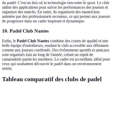
du padel. C'est un lieu où la technologie rencontre le sport. Le club
utilise des applications pour suivre les performances des joueurs et
organiser des matchs. En outre, ils organisent des masterclass
animées par des professionnels reconnus, ce qui permet aux joueurs
de progresser dans un cadre inspirant et dynamique.
10. Padel Club Nantes
Enfin, le
Padel Club Nantes
combine des courts de qualité et une
belle équipe d'entraîneurs, rendant le club accessible aux débutants
comme aux joueurs confirmés. Des événements sportifs et amicaux
sont organisés tout au long de l'année, créant un esprit de
camaraderie parmi les membres. Le cadre est accueillant, idéal pour
ceux qui souhaitent découvrir le padel dans un environnement
serein.
Tableau comparatif des clubs de padel
Club
Emplacement
Nombre de courts
Événements 
Padel
Tournois, So
Paris
6
Club Paris
thématiques