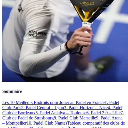
Sommaire
Les 10 Meilleurs Endroits pour Jouer au Padel en France
1. Padel
Club Paris
2. Padel Central – Lyon
3. Padel Horizon – Nice
4. Padel
Club de Bordeaux
5. Padel Antalya – Toulouse
6. Padel 2.0 – Lille
7.
Club de Padel de Strasbourg
8. Padel Club Marseille
9. Padel Arena
– Montpellier
10. Padel Club Nantes
Tableau comparatif des clubs de