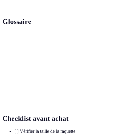
padel
de la place
facile
Glossaire
Terme
Définition
Sport de raquette dérivé du tennis, se jouant sur un
Padel
court fermé.
Outil utilisé pour frapper la balle, essentiel dans le
Raquette
padel.
Capacité d'un produit à maintenir son contact avec
Adhérence
une surface sans glisser.
Checklist avant achat
[ ] Vérifier la taille de la raquette