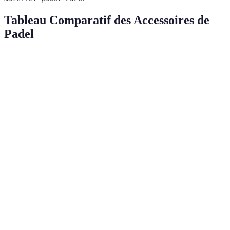
Tableau Comparatif des Accessoires de
Padel
Accessoire
Avantages
Inconvénients
Verdict
Performance,
Raquette
confort,
Peut être cher
Essentiel
choix varié
Adhérence,
Spécialisé, pas
Chaussures
Indispensable
protection
polyvalent
Coût
Vêtements
Confort,
Hautement
potentiellement
techniques
respirabilité
recommandé
élevé
Organisation,
Sac de
Peut prendre
transport
Pratique