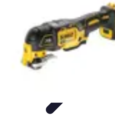
Le Monde du Padel
Entraînement
Stratégies et Techniques
Tendances
Techniques de
Jeu
Techniques et Entraînement
Le Monde du Padel