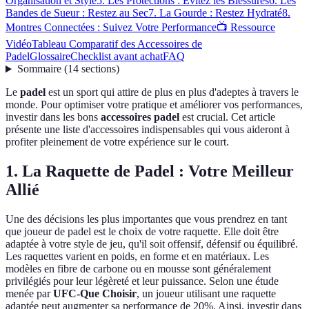
Organisation et Style
5. Les Protections : Évitez les Blessures
6. Les
Bandes de Sueur : Restez au Sec
7. La Gourde : Restez Hydraté
8.
Montres Connectées : Suivez Votre Performance
📺 Ressource
Vidéo
Tableau Comparatif des Accessoires de
Padel
Glossaire
Checklist avant achat
FAQ
Sommaire
(
14
sections
)
Le
padel
est un sport qui attire de plus en plus d'adeptes à travers le
monde. Pour optimiser votre pratique et améliorer vos performances,
investir dans les bons
accessoires padel
est crucial. Cet article
présente une liste d'accessoires indispensables qui vous aideront à
profiter pleinement de votre expérience sur le court.
1. La Raquette de Padel : Votre Meilleur
Allié
Une des décisions les plus importantes que vous prendrez en tant
que joueur de padel est le choix de votre raquette. Elle doit être
adaptée à votre style de jeu, qu'il soit offensif, défensif ou équilibré.
Les raquettes varient en poids, en forme et en matériaux. Les
modèles en fibre de carbone ou en mousse sont généralement
privilégiés pour leur légèreté et leur puissance. Selon une étude
menée par
UFC-Que Choisir
, un joueur utilisant une raquette
adaptée peut augmenter sa performance de 20%. Ainsi, investir dans