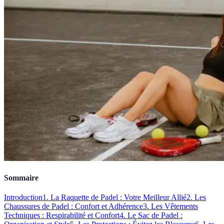
Sommaire
Introduction
1. La Raquette de Padel : Votre Meilleur Allié
2. Les
Chaussures de Padel : Confort et Adhérence
3. Les Vêtements
Techniques : Respirabilité et Confort
4. Le Sac de Padel :