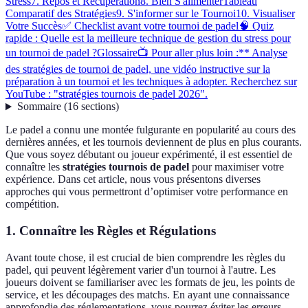
Stress
7. Repos et Récupération
8. Bien S'alimenter
Tableau
Comparatif des Stratégies
9. S'informer sur le Tournoi
10. Visualiser
Votre Succès
✅ Checklist avant votre tournoi de padel
🧠 Quiz
rapide : Quelle est la meilleure technique de gestion du stress pour
un tournoi de padel ?
Glossaire
📺 Pour aller plus loin :** Analyse
des stratégies de tournoi de padel, une vidéo instructive sur la
préparation à un tournoi et les techniques à adopter. Recherchez sur
YouTube : "stratégies tournois de padel 2026".
Sommaire
(
16
sections
)
Le padel a connu une montée fulgurante en popularité au cours des
dernières années, et les tournois deviennent de plus en plus courants.
Que vous soyez débutant ou joueur expérimenté, il est essentiel de
connaître les
stratégies tournois de padel
pour maximiser votre
expérience. Dans cet article, nous vous présentons diverses
approches qui vous permettront d’optimiser votre performance en
compétition.
1. Connaître les Règles et Régulations
Avant toute chose, il est crucial de bien comprendre les règles du
padel, qui peuvent légèrement varier d'un tournoi à l'autre. Les
joueurs doivent se familiariser avec les formats de jeu, les points de
service, et les découpages des matchs. En ayant une connaissance
approfondie des réglementations, vous pourrez éviter les erreurs