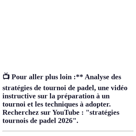
Sport de raquette, similaire au tennis, joué en double
Padel
sur un court fermé.
Action de débuter un point en lançant la balle dans le
Service
jeu.
Stratégie
Plan élaboré pour maximiser les chances de succès en
de jeu
fonction des adversaires.
📺 Pour aller plus loin :** Analyse des
stratégies de tournoi de padel, une vidéo
instructive sur la préparation à un
tournoi et les techniques à adopter.
Recherchez sur YouTube : "stratégies
tournois de padel 2026".