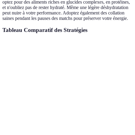
optez pour des aliments riches en glucides complexes, en protéines,
et n'oubliez pas de rester hydraté. Même une légère déshydratation
peut nuire à votre performance. Adoptez également des collation
saines pendant les pauses des matchs pour préserver votre énergie.
Tableau Comparatif des Stratégies
Stratégie
Avantages
Inconvénients
Verdict
Connaître
Évite les
Peut prendre
Indispensable
les Règles
sanctions
du temps
S’entraîner
Amélioration
Nécessite de la
avec
Essentiel
ciblée
discipline
Objectifs
Mieux se
Analyser
Prend du
préparer aux
Requis
le Terrain
temps
circonstances