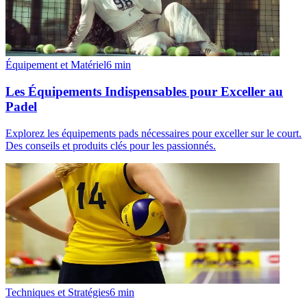
Équipement et Matériel
6
min
Les Équipements Indispensables pour Exceller au
Padel
Explorez les équipements pads nécessaires pour exceller sur le court.
Des conseils et produits clés pour les passionnés.
Techniques et Stratégies
6
min