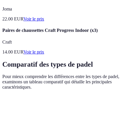
Joma
22.00
EUR
Voir le prix
Paires de chaussettes Craft Progress Indoor (x3)
Craft
14.00
EUR
Voir le prix
Comparatif des types de padel
Pour mieux comprendre les différences entre les types de padel,
examinons un tableau comparatif qui détaille les principales
caractéristiques.
Critère
Padel en salle
Padel extérieur
Padel mixte
Conditions
Contrôlées
Variables
Variables
climatiques