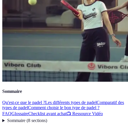
Sommaire
Qu'est-ce que le padel ?
Les différents types de padel
Comparatif des
types de padel
Comment choisir le bon type de padel ?
FAQ
Glossaire
Checklist avant achat
📺 Ressource Vidéo
Sommaire
(
8
sections
)