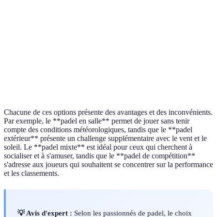
Types de
Sable/Gazon
Sable/Gazon
Divers
surface
artificiel
artificiel
Clubs et lieux
Clubs
Accessibilité
Clubs sportifs
publics
sportifs
Niveau de
Modéré
Modéré à élevé
Varie
difficulté
Chacune de ces options présente des avantages et des inconvénients.
Par exemple, le **padel en salle** permet de jouer sans tenir
compte des conditions météorologiques, tandis que le **padel
extérieur** présente un challenge supplémentaire avec le vent et le
soleil. Le **padel mixte** est idéal pour ceux qui cherchent à
socialiser et à s'amuser, tandis que le **padel de compétition**
s'adresse aux joueurs qui souhaitent se concentrer sur la performance
et les classements.
💡 Avis d'expert :
Selon les passionnés de padel, le choix