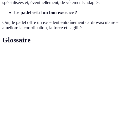
spécialisées et, éventuellement, de vêtements adaptés.
Le padel est-il un bon exercice ?
Oui, le padel offre un excellent entraînement cardiovasculaire et
améliore la coordination, la force et l'agilité.
Glossaire
Terme
Définition
Équipement utilisé pour frapper la balle au padel,
Raquette
généralement plus courte et plus large qu'une raquette
de padel
de tennis.
Court de
Terrain de jeu, souvent entouré de murs et plus petit
padel
que les terrains de tennis.
Padel
Forme de jeu où des équipes sont composées de
mixte
joueurs de tous genres, favorisant l'inclusivité.