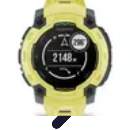
Le Monde du Padel
Entraînement
Stratégies et Techniques
Tendances
Techniques de
Jeu
Techniques et Entraînement
Le Monde du Padel