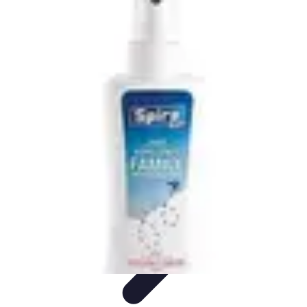
Le Monde du Padel
Entraînement
Stratégies et Techniques
Tendances
Techniques de
Jeu
Techniques et Entraînement
Le Monde du Padel