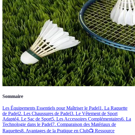
Sommaire
Les Équipements Essentiels pour Maîtriser le Padel
1. La Raquette
de Padel
2. Les Chaussures de Padel
3. Le Vêtement de Sport
Adapté
4. Le Sac de Sport
5. Les Accessoires Complémentaires
6. La
Technologie dans le Padel
7. Comparaison des Matériaux de
Raquettes
8. Avantages de la Pratique en Club
📺 Ressource