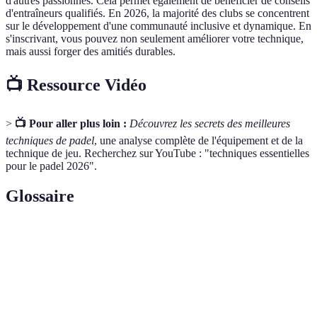
d'autres passionnés. Cela permet également de bénéficier de conseils
d'entraîneurs qualifiés. En 2026, la majorité des clubs se concentrent
sur le développement d'une communauté inclusive et dynamique. En
s'inscrivant, vous pouvez non seulement améliorer votre technique,
mais aussi forger des amitiés durables.
📺 Ressource Vidéo
>
📺 Pour aller plus loin :
Découvrez les secrets des meilleures
techniques de padel
, une analyse complète de l'équipement et de la
technique de jeu. Recherchez sur YouTube : "techniques essentielles
pour le padel 2026".
Glossaire
Terme
Définition
Une partie de la raquette qui permet au joueur de garder
Grip
une prise solide durant le jeu.