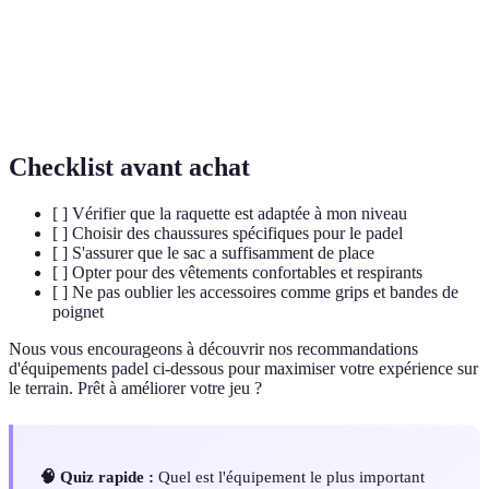
Un coup puissant vers le bas, souvent utilisé pour gagner
Smash
un point rapidement.
Le coup initial qui lance chaque échange dans le jeu de
Serve
padel.
Checklist avant achat
[ ] Vérifier que la raquette est adaptée à mon niveau
[ ] Choisir des chaussures spécifiques pour le padel
[ ] S'assurer que le sac a suffisamment de place
[ ] Opter pour des vêtements confortables et respirants
[ ] Ne pas oublier les accessoires comme grips et bandes de
poignet
Nous vous encourageons à découvrir nos recommandations
d'équipements padel ci-dessous pour maximiser votre expérience sur
le terrain. Prêt à améliorer votre jeu ?
🧠 Quiz rapide :
Quel est l'équipement le plus important