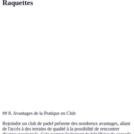
Raquettes
Critère
Graphite
Carbone
Aluminium
Poids
Léger
Très léger
Lourd
Durabilité
Haute
Très haute
Moyenne
Coût
Élevé
Très élevé
Abordable
Puissance
Bien
Excellente
Correcte
Idéal pour
Parfait pour
À éviter pour
Verdict
amateurs
experts
les pros
## 8. Avantages de la Pratique en Club
Rejoindre un club de padel présente des nombreux avantages, allant
de l'accès à des terrains de qualité à la possibilité de rencontrer