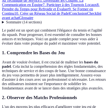
Sa Technique de Service
5. Diversifier les Coups
6. La
Communication en Équipe
7. Participer à des Tournois Locaux
8.
Prendre du Temps pour Refroidir et Évaluer
9. Se Former en
Continu
10. Créer un Réseau Social de Padel
Conclusion
Checklist
avant achat
Glossaire
Sommaire
(
14
sections
)
Le padel est un sport qui combinent l'élégance du tennis et l'agilité
du squash. Pour progresser, il est essentiel de connaître les bonnes
astuces et techniques. Voici un guide complet pour vous aider à
évoluer dans votre pratique du padel et maximiser votre potentiel.
1. Comprendre les Bases du Jeu
Avant de vouloir évoluer, il est crucial de maîtriser les
bases du
padel
. Cela inclut la compréhension des règles fondamentales, des
techniques de service et des coups de base. Une bonne connaissance
du jeu vous permettra de jouer plus intelligemment. Assurez-vous
d'assister à des cours avec un professionnel si nécessaire. Les retours
des utilisateurs insistent sur l'importance de solidifier les
fondamentaux avant de se lancer dans des stratégies plus avancées.
2. Observer des Matchs Professionnels
L'un des moyens les plus efficaces d'améliorer votre jeu est de