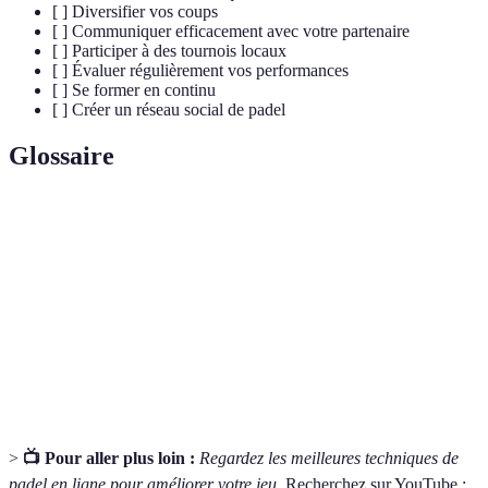
[ ] Diversifier vos coups
[ ] Communiquer efficacement avec votre partenaire
[ ] Participer à des tournois locaux
[ ] Évaluer régulièrement vos performances
[ ] Se former en continu
[ ] Créer un réseau social de padel
Glossaire
Terme
Définition
Volée
Coup réalisé avant que la balle ne touche le sol.
Service
Premier coup qui permet de commencer le point.
Double
Match joué par deux équipes de deux joueurs.
>
📺 Pour aller plus loin :
Regardez les meilleures techniques de
padel en ligne pour améliorer votre jeu
. Recherchez sur YouTube :