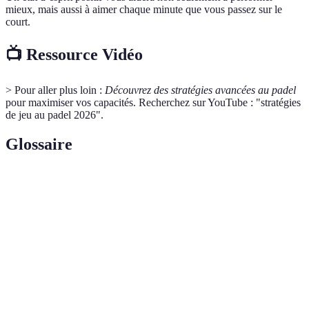
mieux, mais aussi à aimer chaque minute que vous passez sur le
court.
📺 Ressource Vidéo
> Pour aller plus loin :
Découvrez des stratégies avancées au padel
pour maximiser vos capacités. Recherchez sur YouTube : "stratégies
de jeu au padel 2026".
Glossaire
Terme
Définition
Un mouvement dans lequel le joueur frappe la
Coup
balle.
Un coup effectué avant que la balle ne touche le
Volée
sol.