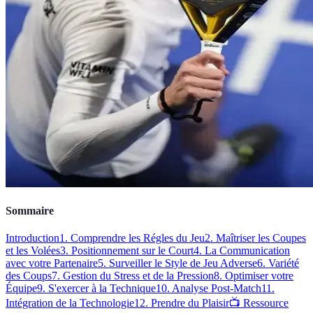
Sommaire
Introduction
1. Comprendre les Régles du Jeu
2. Maîtriser les Coupes
et les Volées
3. Positionnement sur le Court
4. La Communication
avec votre Partenaire
5. Surveiller le Style de Jeu Adverse
6. Variété
des Coups
7. Gestion du Stress et de la Pression
8. Optimiser votre
Équipe
9. S'exercer à la Technique
10. Analyse Post-Match
11.
Intégration de la Technologie
12. Prendre du Plaisir
📺 Ressource