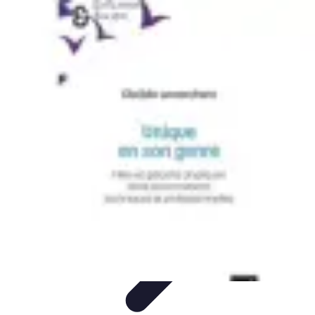
Le Monde du Padel
Entraînement
Stratégies et Techniques
Tendances
Techniques de
Jeu
Techniques et Entraînement
Le Monde du Padel