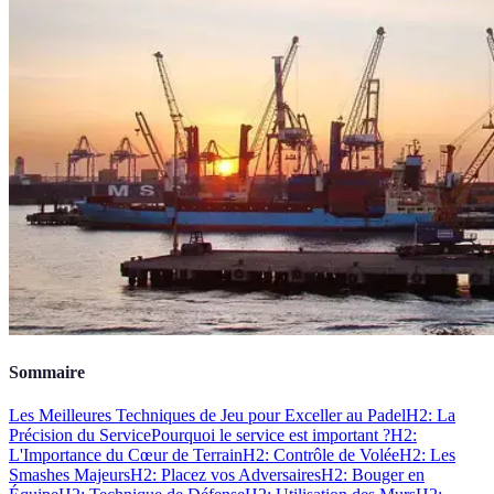
Sommaire
Les Meilleures Techniques de Jeu pour Exceller au Padel
H2: La
Précision du Service
Pourquoi le service est important ?
H2:
L'Importance du Cœur de Terrain
H2: Contrôle de Volée
H2: Les
Smashes Majeurs
H2: Placez vos Adversaires
H2: Bouger en