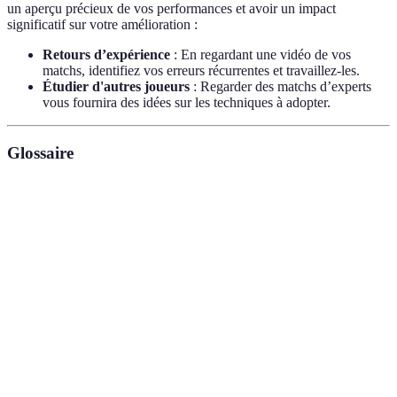
un aperçu précieux de vos performances et avoir un impact
significatif sur votre amélioration :
Retours d’expérience
: En regardant une vidéo de vos
matchs, identifiez vos erreurs récurrentes et travaillez-les.
Étudier d'autres joueurs
: Regarder des matchs d’experts
vous fournira des idées sur les techniques à adopter.
Glossaire
Terme
Définition
Action de lancer la balle pour démarrer le jeu ;
Service
fondamental au padel.
Coup effectué avant que la balle ne touche le sol ;
Volée
essentiel pour finaliser les points.
Coup puissant effectué au-dessus de la tête, souvent
Smash
utilisé pour gagner un point rapidement.