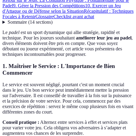
Retour sur le Jeu
8. La Condition Physique : Fondamentale pour le
Padel
9. Gérer la Pression des Compétitions
10. Exercer un Jeu
d'Attaque ou de Défense selon la Situation
Récapitulatif : Techniques
Focales à Retenir
Glossaire
Checklist avant achat
Sommaire
(
14
sections
)
Le
padel
est un sport dynamique qui allie stratégie, rapidité et
technique. Pour les joueurs souhaitant
améliorer leur jeu au padel
,
divers éléments doivent être pris en compte. Que vous soyez
débutant ou joueur expérimenté, cet article vous présentera des
techniques incontournables pour progresser.
1. Maîtriser le Service : L'Importance de Bien
Commencer
Le service est souvent négligé, pourtant c'est un moment crucial
dans le jeu. Un bon service peut immédiatement mettre la pression
sur l'adversaire. Il est conseillé de travailler à la fois sur la puissance
et la précision de votre service. Pour cela, commencez par des
exercices de répétition : servez le même coup plusieurs fois en visant
différentes zones du court.
Conseil pratique :
Alternez entre services à effet et services plats
pour varier votre jeu. Cela obligera vos adversaires à s’adapter et
augmentera vos chances de les surprendre.