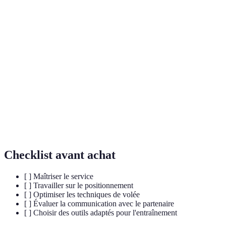
Terme
Définition
Sport de raquette joué en double, sur un court
Padel
entouré de murs.
Coup frappé avant que la balle ne touche le sol,
Volée
souvent décisif.
Placement stratégique sur le terrain pour
Positionnement
optimiser le jeu.
Checklist avant achat
[ ] Maîtriser le service
[ ] Travailler sur le positionnement
[ ] Optimiser les techniques de volée
[ ] Évaluer la communication avec le partenaire
[ ] Choisir des outils adaptés pour l'entraînement