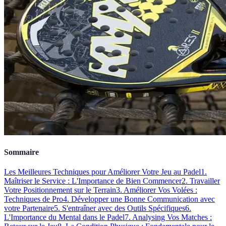
Sommaire
Les Meilleures Techniques pour Améliorer Votre Jeu au Padel
1.
Maîtriser le Service : L'Importance de Bien Commencer
2. Travailler
Votre Positionnement sur le Terrain
3. Améliorer Vos Volées :
Techniques de Pro
4. Développer une Bonne Communication avec
votre Partenaire
5. S'entraîner avec des Outils Spécifiques
6.
L'Importance du Mental dans le Padel
7. Analysing Vos Matches :