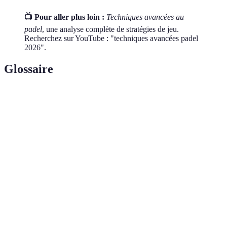
📺 Pour aller plus loin :
Techniques avancées au
padel
, une analyse complète de stratégies de jeu.
Recherchez sur YouTube : "techniques avancées padel
2026".
Glossaire
Terme
Définition
Coup
Frappé puissant effectué avec la main dominante.
Droit
Coup frappé avec la main non dominante, souvent avec
Revers
deux mains.
Volée
Coup effectué avant le rebond de la balle.