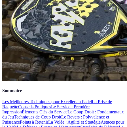
Sommaire
Les Meilleures Techniques pour Exceller au Padel
La Prise de
Raquette
Conseils Pratiques
Le Service : Première
Impression
Éléments Clés du Service
Le Coup Droit : Fondamentaux
du Jeu
Techniques de Coup Droit
Le Revers : Polyvalence et
Puissance
Points à Retenir
La Volée : Agilité et Stratégie
Astuces pour