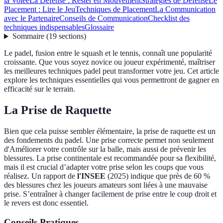
la Volée
La Défense : Rester en Mouvement
Stratégies de Défense
Le
Placement : Lire le Jeu
Techniques de Placement
La Communication
avec le Partenaire
Conseils de Communication
Checklist des
techniques indispensables
Glossaire
Sommaire
(
19
sections
)
Le padel, fusion entre le squash et le tennis, connaît une popularité
croissante. Que vous soyez novice ou joueur expérimenté, maîtriser
les meilleures techniques padel peut transformer votre jeu. Cet article
explore les techniques essentielles qui vous permettront de gagner en
efficacité sur le terrain.
La Prise de Raquette
Bien que cela puisse sembler élémentaire, la prise de raquette est un
des fondements du padel. Une prise correcte permet non seulement
d'Améliorer votre contrôle sur la balle, mais aussi de prévenir les
blessures. La prise continentale est recommandée pour sa flexibilité,
mais il est crucial d’adapter votre prise selon les coups que vous
réalisez. Un rapport de
l'INSEE
(2025) indique que près de 60 %
des blessures chez les joueurs amateurs sont liées à une mauvaise
prise. S’entraîner à changer facilement de prise entre le coup droit et
le revers est donc essentiel.
Conseils Pratiques