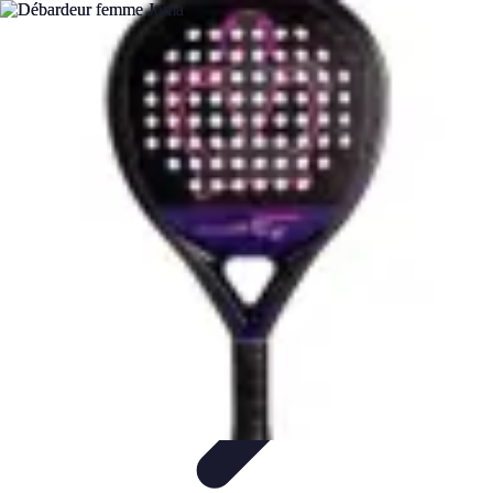
Le Monde du Padel
Entraînement
Stratégies et Techniques
Tendances
Techniques de
Jeu
Techniques et Entraînement
Le Monde du Padel