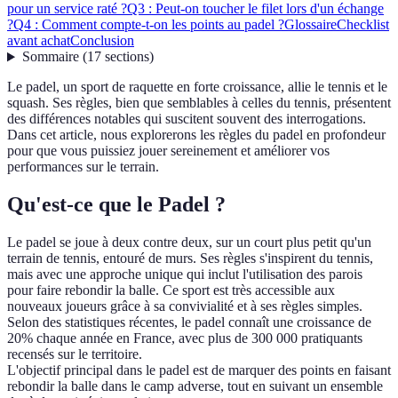
pour un service raté ?
Q3 : Peut-on toucher le filet lors d'un échange
?
Q4 : Comment compte-t-on les points au padel ?
Glossaire
Checklist
avant achat
Conclusion
Sommaire
(
17
sections
)
Le padel, un sport de raquette en forte croissance, allie le tennis et le
squash. Ses règles, bien que semblables à celles du tennis, présentent
des différences notables qui suscitent souvent des interrogations.
Dans cet article, nous explorerons les règles du padel en profondeur
pour que vous puissiez jouer sereinement et améliorer vos
performances sur le terrain.
Qu'est-ce que le Padel ?
Le padel se joue à deux contre deux, sur un court plus petit qu'un
terrain de tennis, entouré de murs. Ses règles s'inspirent du tennis,
mais avec une approche unique qui inclut l'utilisation des parois
pour faire rebondir la balle. Ce sport est très accessible aux
nouveaux joueurs grâce à sa convivialité et à ses règles simples.
Selon des statistiques récentes, le padel connaît une croissance de
20% chaque année en France, avec plus de 300 000 pratiquants
recensés sur le territoire.
L'objectif principal dans le padel est de marquer des points en faisant
rebondir la balle dans le camp adverse, tout en suivant un ensemble