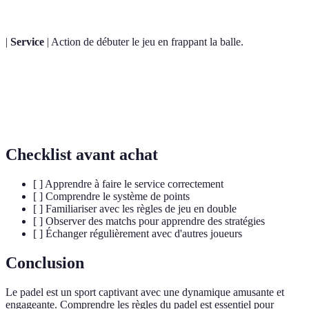
|
Service
| Action de débuter le jeu en frappant la balle.
Échange
Phase de jeu où les joueurs se renvoient la balle.
Tie-break
Un point décisif pour départager les joueurs à égalité.
Checklist avant achat
[ ] Apprendre à faire le service correctement
[ ] Comprendre le système de points
[ ] Familiariser avec les règles de jeu en double
[ ] Observer des matchs pour apprendre des stratégies
[ ] Échanger régulièrement avec d'autres joueurs
Conclusion
Le padel est un sport captivant avec une dynamique amusante et
engageante. Comprendre les règles du padel est essentiel pour