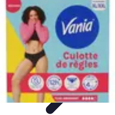
Le Monde du Padel
Entraînement
Stratégies et Techniques
Tendances
Techniques de
Jeu
Techniques et Entraînement
Le Monde du Padel