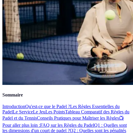
Sommaire
Introduction
Qu'est-ce que le Padel ?
Les Règles Essentielles du
Padel
Le Service
Le Jeu
Les Points
Tableau Comparatif des Règles du
Padel et du Tennis
Conseils Pratiques pour Maîtriser les Règles
📺
Pour aller plus loin :
FAQ sur les Règles du Padel
Q1 : Quelles sont
les dimensions d'un court de padel ?
Q2 : Quelles sont les pénalités