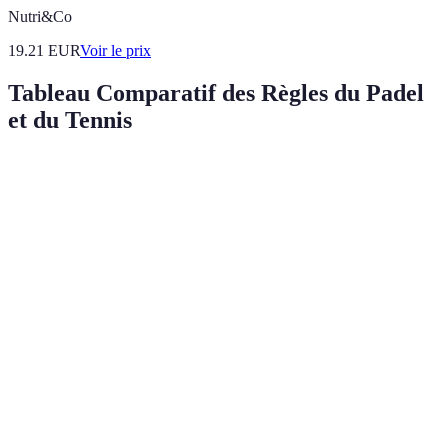
Nutri&Co
19.21
EUR
Voir le prix
Tableau Comparatif des Règles du Padel
et du Tennis
Critère
Padel
Tennis
Verdict
Nombre
1 ou 2 par
Padel est souvent
de
2 par équipe
équipe
plus social
joueurs
Padel est plus
Terrain
Plus petit
Standardisé
accessible
Technique plus
Sous la taille
Service
Au-dessus
diversifiée au
des hanches
padel