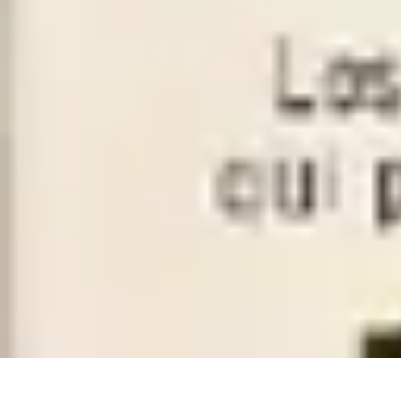
Le Monde du Padel
Entraînement
Stratégies et Techniques
Tendances
Techniques de Jeu
Tec
Le Monde du Padel