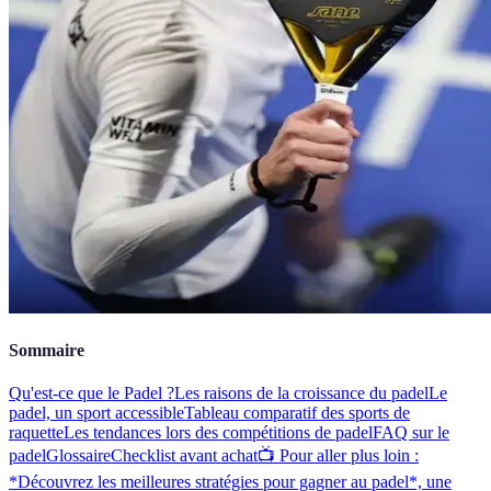
Sommaire
Qu'est-ce que le Padel ?
Les raisons de la croissance du padel
Le
padel, un sport accessible
Tableau comparatif des sports de
raquette
Les tendances lors des compétitions de padel
FAQ sur le
padel
Glossaire
Checklist avant achat
📺 Pour aller plus loin :
*Découvrez les meilleures stratégies pour gagner au padel*, une