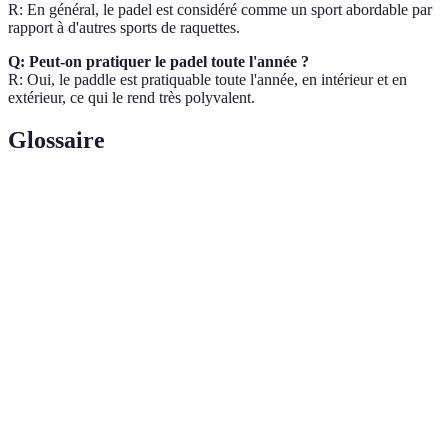
R: En général, le padel est considéré comme un sport abordable par
rapport à d'autres sports de raquettes.
Q: Peut-on pratiquer le padel toute l'année ?
R: Oui, le paddle est pratiquable toute l'année, en intérieur et en
extérieur, ce qui le rend très polyvalent.
Glossaire
Terme
Définition
Sport de raquette joué en double sur un court plus
Padel
petit.
World
Compétition internationale de padel regroupant les
Padel Tour
meilleurs joueurs.
Caractéristique du sport permettant une interaction
Convivialité
sociale et un plaisir commun.