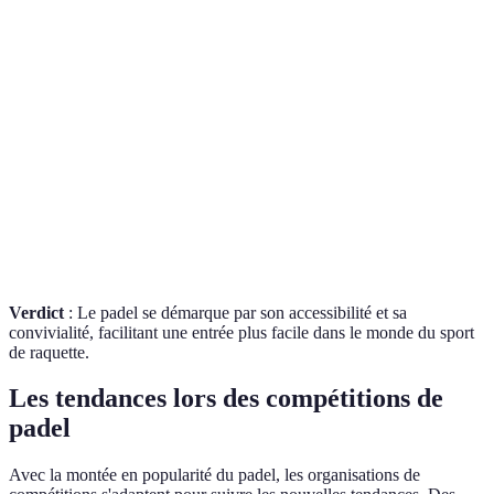
20m x
23.77m x
13.4m x
9.75
Terrain
10m
8.23m
6.1m
6.4m
4 (2
Nombre de
par
2 ou 4
2
2
joueurs
équipe)
Coût
Faible
Élevé
Modéré
Modé
d'équipement
Verdict
: Le padel se démarque par son accessibilité et sa
convivialité, facilitant une entrée plus facile dans le monde du sport
de raquette.
Les tendances lors des compétitions de
padel
Avec la montée en popularité du padel, les organisations de