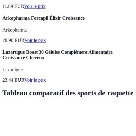
11.89
EUR
Voir le prix
Arkopharma Forcapil Élixir Croissance
Arkopharma
28.90
EUR
Voir le prix
Lazartigue Boost 30 Gélules Complément Alimentaire
Croissance Cheveux
Lazartigue
23.44
EUR
Voir le prix
Tableau comparatif des sports de raquette
Critère
Padel
Tennis
Badminton
Squa
Moyennement
Accessibilité
Facile
Difficile
Diffi
difficile