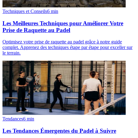
Techniques et Conseils
6
min
Les Meilleures Techniques pour Améliorer Votre
Prise de Raquette au Padel
Optimisez votre prise de raquette au padel grâce à notre guide
complet. Apprenez des techniques étape par étape pour exceller sur
le terrain.
Tendances
6
min
Les Tendances Émergentes du Padel à Suivre