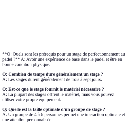
Coût
500 EUR
800 EUR
600 E
Niveau
Débutant
Intermédiaire
Avanc
requis
Certification
Oui
Oui
Non
**Q: Quels sont les prérequis pour un stage de perfectionnement au
padel ?** A: Avoir une expérience de base dans le padel et être en
bonne condition physique.
Q: Combien de temps dure généralement un stage ?
A: Les stages durent généralement de trois à sept jours.
Q: Est-ce que le stage fournit le matériel nécessaire ?
A: La plupart des stages offrent le matériel, mais vous pouvez
utiliser votre propre équipement.
Q: Quelle est la taille optimale d'un groupe de stage ?
A: Un groupe de 4 à 6 personnes permet une interaction optimale et
une attention personnalisée.