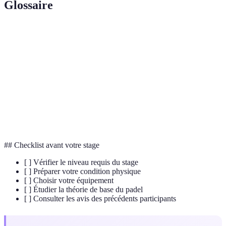
Glossaire
Terme
Définition
Smash
Un coup fort exécuté au-dessus de la tête.
Volée
Jeu de balles frappées avant qu'elles ne touchent le sol.
Coup dans lequel la paume de la main non dominante fait
Revers
face à la balle.
## Checklist avant votre stage
[ ] Vérifier le niveau requis du stage
[ ] Préparer votre condition physique
[ ] Choisir votre équipement
[ ] Étudier la théorie de base du padel
[ ] Consulter les avis des précédents participants