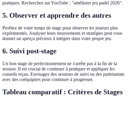
pratiques. Recherchez sur YouTube : "améliorer jeu padel 2026".
5. Observer et apprendre des autres
Profitez de votre temps de stage pour observer les joueurs plus
expérimentés. Analyser leurs mouvements et stratégies peut vous
donner un aperçu précieux à intégrer dans votre propre jeu.
6. Suivi post-stage
Un bon stage de perfectionnement ne s'arrête pas à la fin de la
session. Il est crucial de continuer à pratiquer et appliquer les
conseils reçus. Envisagez des sessions de suivi ou des partenariats
avec des coéquipiers pour continuer à progresser.
Tableau comparatif : Critères de Stages
Critère
Option A (UCPA)
Option B (INSEP)
Optio
Durée
5 jours
7 jours
3 jour