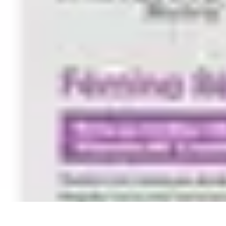
Le Monde du Padel
Entraînement
Stratégies et Techniques
Tendances
Techniques de Jeu
Tec
Le Monde du Padel