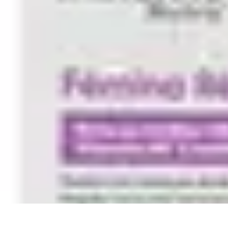
Le Monde du Padel
Entraînement
Stratégies et Techniques
Tendances
Techniques de Jeu
Tec
Le Monde du Padel